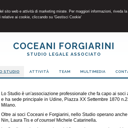
 del sito web e attività di marketing mirate. Per maggiori informazioni, riveda la
 relative ai cookie, cliccando su 'Gestisci Cookie'
COCEANI FORGIARINI
STUDIO LEGALE ASSOCIATO
O STUDIO
ATTIVITÀ
TEAM
MULTIMEDIA
CONT
Lo Studio è un'associazione professionale che fa capo ai soci 
e ha sede principale in Udine, Piazza XX Settembre 1870 n.2
Milano.
Oltre ai soci Coceani e Forgiarini, nello Studio operano anche
Nin, Laura Tis e
of counsel
Michele Catarinella.