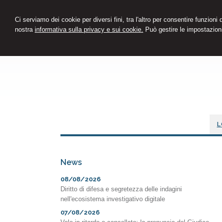
Ci serviamo dei cookie per diversi fini, tra l'altro per consentire funzioni
nostra
informativa sulla privacy e sui cookie.
Può gestire le impostazioni
L
News
08/08/2026
Diritto di difesa e segretezza delle indagini
nell'ecosistema investigativo digitale
07/08/2026