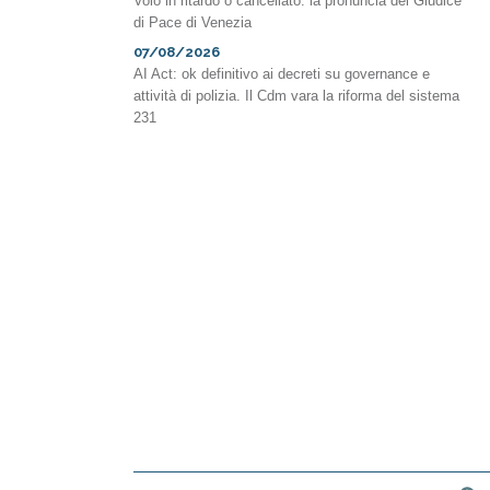
Volo in ritardo o cancellato: la pronuncia del Giudice
di Pace di Venezia
07/08/2026
AI Act: ok definitivo ai decreti su governance e
attività di polizia. Il Cdm vara la riforma del sistema
231